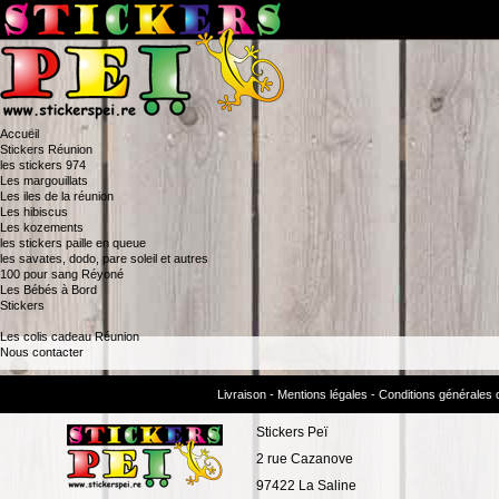
Accueil
Stickers Réunion
les stickers 974
Les margouillats
Les iles de la réunion
Les hibiscus
Les kozements
les stickers paille en queue
les savates, dodo, pare soleil et autres
100 pour sang Réyoné
Les Bébés à Bord
Stickers
Les colis cadeau Réunion
Nous contacter
Livraison
- Mentions légales
- Conditions générales 
Stickers Peï
2 rue Cazanove
97422 La Saline